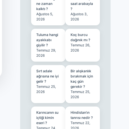
ne zaman
saat arabayla
kalktı ?
?
Ağustos 5,
Ağustos 3,
2026
2026
Tuluma hangi
Koç burcu
ayakkabı
dağınık mı ?
giyilir ?
Temmuz 26,
Temmuz 29,
2026
2026
Sırt adale
Bir alışkanlık
ağrısına ne iyi
bırakmak için
gelir ?
kaç gün
Temmuz 25,
gerekir ?
2026
Temmuz 25,
2026
Karıncanın su
Hindistan’ın
içtiği kimin
tanrısı nedir ?
eseri ?
Temmuz 22,
Temmuz 24,
2026