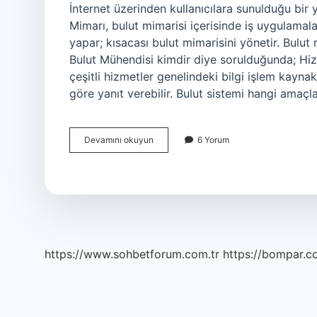
İnternet üzerinden kullanıcılara sunulduğu bir
Mimarı, bulut mimarisi içerisinde iş uygulamalar
yapar; kısacası bulut mimarisini yönetir. Bulu
Bulut Mühendisi kimdir diye sorulduğunda; Hizm
çeşitli hizmetler genelindeki bilgi işlem kaynak
göre yanıt verebilir. Bulut sistemi hangi amaçl
Bulut
Devamını okuyun
6 Yorum
Mimarı
Ne
Iş
Yapar
https://www.sohbetforum.com.tr
https://bompar.c