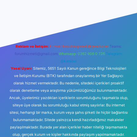
hiltonbet giriş
betexper yeni giriş
Reklam ve İletişim:
E-mail:
backlinkpaneli@gmail.com
Teams:
forumhizmeti@gmail.com
Whatsapp: 0262 606 0 726
Telegram:
@karabul
Yasal Uyarı:
Sitemiz, 5651 Sayılı Kanun gereğince Bilgi Teknolojileri
ve İletişim Kurumu (BTK) tarafından onaylanmış bir Yer Sağlayıcı
olarak hizmet vermektedir. Bu nedenle, sitedeki içerikleri proaktif
olarak denetleme veya araştırma yükümlülüğümüz bulunmamaktadır.
Ancak, üyelerimiz yazdıkları içeriklerin sorumluluğunu taşımakta olup,
siteye üye olarak bu sorumluluğu kabul etmiş sayılırlar. Bu internet
sitesi, herhangi bir marka, kurum veya şahıs şirketi ile hiçbir bağlantısı
bulunmamaktadır. Sitede yalnızca kendi hazırladığımız makaleler
paylaşılmaktadır. Burada yer alan içerikler haber niteliği taşımamakta
olup, gerçek kurum ve kişiler hakkında paylaşım yapılmamaktadır.