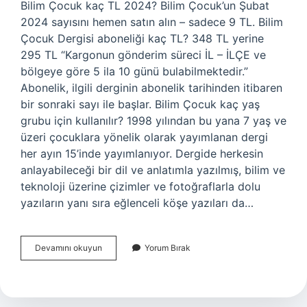
Bilim Çocuk kaç TL 2024? Bilim Çocuk’un Şubat
2024 sayısını hemen satın alın – sadece 9 TL. Bilim
Çocuk Dergisi aboneliği kaç TL? 348 TL yerine
295 TL “Kargonun gönderim süreci İL – İLÇE ve
bölgeye göre 5 ila 10 günü bulabilmektedir.”
Abonelik, ilgili derginin abonelik tarihinden itibaren
bir sonraki sayı ile başlar. Bilim Çocuk kaç yaş
grubu için kullanılır? 1998 yılından bu yana 7 yaş ve
üzeri çocuklara yönelik olarak yayımlanan dergi
her ayın 15’inde yayımlanıyor. Dergide herkesin
anlayabileceği bir dil ve anlatımla yazılmış, bilim ve
teknoloji üzerine çizimler ve fotoğraflarla dolu
yazıların yanı sıra eğlenceli köşe yazıları da…
Bilim
Devamını okuyun
Yorum Bırak
Çocuk
Aboneliği
Kaç
Tl