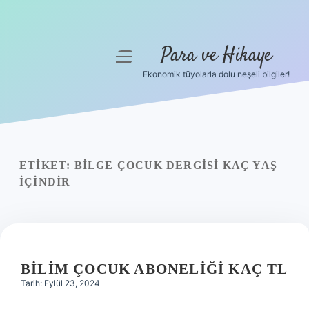
Para ve Hikaye
menüyü
aç
Ekonomik tüyolarla dolu neşeli bilgiler!
Anasayfa
Gizlilik Politikası
Yasal Uyarı
ETIKET:
BILGE ÇOCUK DERGISI KAÇ YAŞ
IÇINDIR
Hakkımızda
BILIM ÇOCUK ABONELIĞI KAÇ TL
Tarih: Eylül 23, 2024