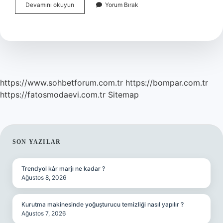
Biletix
Devamını okuyun
Yorum Bırak
Indirim
Kodu
Nereye
Giriliyor
https://www.sohbetforum.com.tr
https://bompar.com.tr
https://fatosmodaevi.com.tr
Sitemap
SIDEBAR
SON YAZILAR
Trendyol kâr marjı ne kadar ?
Ağustos 8, 2026
Kurutma makinesinde yoğuşturucu temizliği nasıl yapılır ?
Ağustos 7, 2026