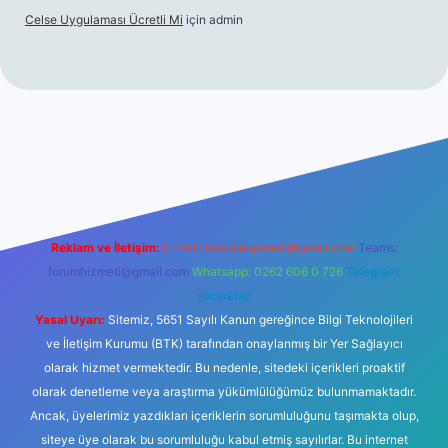
Celse Uygulaması Ücretli Mi
için
admin
iltonbet giriş
betexper yeni giriş
Reklam ve İletişim:
E-mail:
backlinkpaneli@gmail.com
Teams:
forumhizmeti@gmail.com
Whatsapp: 0262 606 0 726
Telegram:
@karabul
Yasal Uyarı:
Sitemiz, 5651 Sayılı Kanun gereğince Bilgi Teknolojileri
ve İletişim Kurumu (BTK) tarafından onaylanmış bir Yer Sağlayıcı
olarak hizmet vermektedir. Bu nedenle, sitedeki içerikleri proaktif
olarak denetleme veya araştırma yükümlülüğümüz bulunmamaktadır.
Ancak, üyelerimiz yazdıkları içeriklerin sorumluluğunu taşımakta olup,
siteye üye olarak bu sorumluluğu kabul etmiş sayılırlar. Bu internet