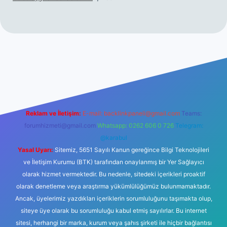
hiltonbet giriş
betexper yeni giriş
Reklam ve İletişim:
E-mail:
backlinkpaneli@gmail.com
Teams:
forumhizmeti@gmail.com
Whatsapp: 0262 606 0 726
Telegram:
@karabul
Yasal Uyarı:
Sitemiz, 5651 Sayılı Kanun gereğince Bilgi Teknolojileri
ve İletişim Kurumu (BTK) tarafından onaylanmış bir Yer Sağlayıcı
olarak hizmet vermektedir. Bu nedenle, sitedeki içerikleri proaktif
olarak denetleme veya araştırma yükümlülüğümüz bulunmamaktadır.
Ancak, üyelerimiz yazdıkları içeriklerin sorumluluğunu taşımakta olup,
siteye üye olarak bu sorumluluğu kabul etmiş sayılırlar. Bu internet
sitesi, herhangi bir marka, kurum veya şahıs şirketi ile hiçbir bağlantısı