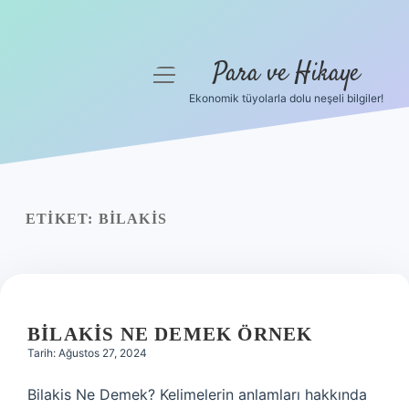
Para ve Hikaye
menüyü
aç
Ekonomik tüyolarla dolu neşeli bilgiler!
Anasayfa
Gizlilik Politikası
Yasal Uyarı
ETIKET:
BILAKIS
Hakkımızda
BILAKIS NE DEMEK ÖRNEK
Tarih: Ağustos 27, 2024
Bilakis Ne Demek? Kelimelerin anlamları hakkında