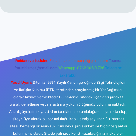
iltonbet giriş
betexper yeni giriş
Reklam ve İletişim:
E-mail:
backlinkpaneli@gmail.com
Teams:
forumhizmeti@gmail.com
Whatsapp: 0262 606 0 726
Telegram:
@karabul
Yasal Uyarı:
Sitemiz, 5651 Sayılı Kanun gereğince Bilgi Teknolojileri
ve İletişim Kurumu (BTK) tarafından onaylanmış bir Yer Sağlayıcı
olarak hizmet vermektedir. Bu nedenle, sitedeki içerikleri proaktif
olarak denetleme veya araştırma yükümlülüğümüz bulunmamaktadır.
Ancak, üyelerimiz yazdıkları içeriklerin sorumluluğunu taşımakta olup,
siteye üye olarak bu sorumluluğu kabul etmiş sayılırlar. Bu internet
sitesi, herhangi bir marka, kurum veya şahıs şirketi ile hiçbir bağlantısı
bulunmamaktadır. Sitede yalnızca kendi hazırladığımız makaleler