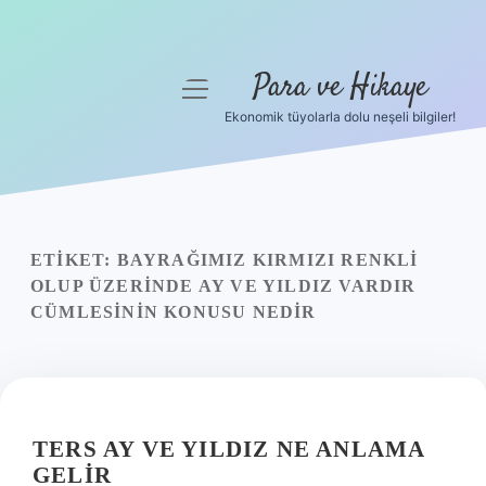
Para ve Hikaye
menüyü
aç
Ekonomik tüyolarla dolu neşeli bilgiler!
Anasayfa
Gizlilik Politikası
Yasal Uyarı
ETIKET:
BAYRAĞIMIZ KIRMIZI RENKLI
OLUP ÜZERINDE AY VE YILDIZ VARDIR
Hakkımızda
CÜMLESININ KONUSU NEDIR
TERS AY VE YILDIZ NE ANLAMA
GELIR