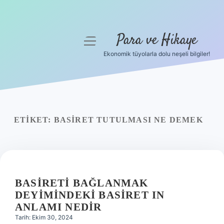
Para ve Hikaye
menüyü
aç
Ekonomik tüyolarla dolu neşeli bilgiler!
Anasayfa
Gizlilik Politikası
Yasal Uyarı
ETIKET:
BASIRET TUTULMASI NE DEMEK
Hakkımızda
BASIRETI BAĞLANMAK
DEYIMINDEKI BASIRET IN
ANLAMI NEDIR
Tarih: Ekim 30, 2024