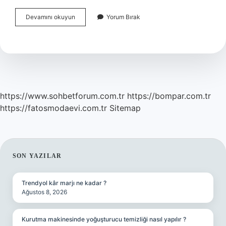
Basireti
Devamını okuyun
Yorum Bırak
Bağlanmak
Deyimindeki
Basiret
In
Anlamı
Nedir
https://www.sohbetforum.com.tr
https://bompar.com.tr
https://fatosmodaevi.com.tr
Sitemap
SIDEBAR
SON YAZILAR
Trendyol kâr marjı ne kadar ?
Ağustos 8, 2026
Kurutma makinesinde yoğuşturucu temizliği nasıl yapılır ?