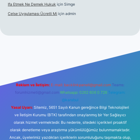
Ifa Etmek Ne Demek Hukuk
için
Simge
Celse Uygulaması Ücretli Mi
için
admin
hiltonbet giriş
betexper yeni giriş
Reklam ve İletişim:
E-mail:
backlinkpaneli@gmail.com
Teams:
forumhizmeti@gmail.com
Whatsapp: 0262 606 0 726
Telegram:
@karabul
Yasal Uyarı:
Sitemiz, 5651 Sayılı Kanun gereğince Bilgi Teknolojileri
ve İletişim Kurumu (BTK) tarafından onaylanmış bir Yer Sağlayıcı
olarak hizmet vermektedir. Bu nedenle, sitedeki içerikleri proaktif
olarak denetleme veya araştırma yükümlülüğümüz bulunmamaktadır.
Ancak, üyelerimiz yazdıkları içeriklerin sorumluluğunu taşımakta olup,