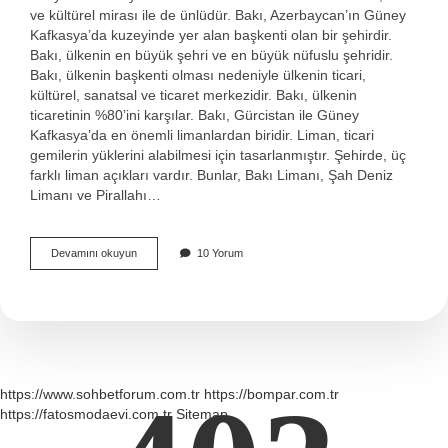
ve kültürel mirası ile de ünlüdür. Bakı, Azerbaycan’ın Güney
Kafkasya’da kuzeyinde yer alan başkenti olan bir şehirdir.
Bakı, ülkenin en büyük şehri ve en büyük nüfuslu şehridir.
Bakı, ülkenin başkenti olması nedeniyle ülkenin ticari,
kültürel, sanatsal ve ticaret merkezidir. Bakı, ülkenin
ticaretinin %80’ini karşılar. Bakı, Gürcistan ile Güney
Kafkasya’da en önemli limanlardan biridir. Liman, ticari
gemilerin yüklerini alabilmesi için tasarlanmıştır. Şehirde, üç
farklı liman açıkları vardır. Bunlar, Bakı Limanı, Şah Deniz
Limanı ve Pirallahı…
Bakı
Devamını okuyun
10 Yorum
nedir
nasıl
bulunur
https://www.sohbetforum.com.tr
https://bompar.com.tr
https://fatosmodaevi.com.tr
Sitemap