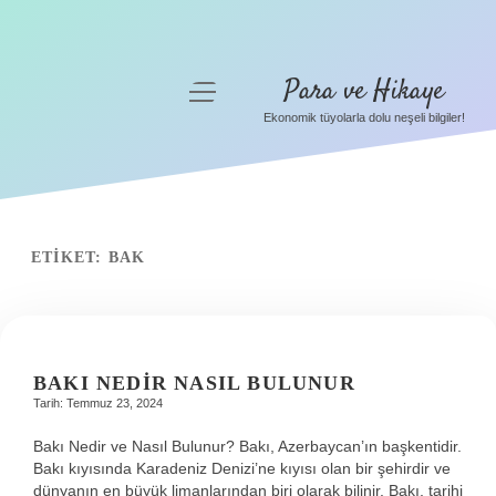
Para ve Hikaye
menüyü
aç
Ekonomik tüyolarla dolu neşeli bilgiler!
Anasayfa
Gizlilik Politikası
Yasal Uyarı
ETIKET:
BAK
Hakkımızda
BAKI NEDIR NASIL BULUNUR
Tarih: Temmuz 23, 2024
Bakı Nedir ve Nasıl Bulunur? Bakı, Azerbaycan’ın başkentidir.
Bakı kıyısında Karadeniz Denizi’ne kıyısı olan bir şehirdir ve
dünyanın en büyük limanlarından biri olarak bilinir. Bakı, tarihi