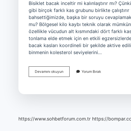
Bisiklet bacak inceltir mi kalınlaştırır mı? Çün
gibi birçok farklı kas grubunu birlikte çalıştırı
bahsettiğimizde, başka bir soruyu cevaplamak d
mu? Bölgesel kilo kaybı teknik olarak mümkün de
özellikle vücudun alt kısmındaki dört farklı kas
tonlama elde etmek için en etkili egzersizlerden
bacak kasları koordineli bir şekilde aktive edil
binmenin kolesterol seviyelerini…
Bisiklete
Devamını okuyun
Yorum Bırak
Binmek
Bacakları
Kalınlaştırır
Mı
https://www.sohbetforum.com.tr
https://bompar.c