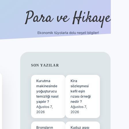
Para ve Hikaye
Ekonomik tüyolarla dolu neşeli bilgiler!
https://elexbetgiris.org/
hiltonbet gi
SIDEBAR
SON YAZILAR
Kurutma
Kira
makinesinde
sözleşmesi
yoğuşturucu
kefil eşin
temizliği nasıl
rızası örneği
yapılır ?
nedir ?
Ağustos 7,
Ağustos 7,
2026
2026
Bronşların
Kuduz aşısı