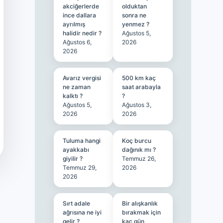
akciğerlerde
olduktan
ince dallara
sonra ne
ayrılmış
yenmez ?
halidir nedir ?
Ağustos 5,
Ağustos 6,
2026
2026
Avarız vergisi
500 km kaç
ne zaman
saat arabayla
kalktı ?
?
Ağustos 5,
Ağustos 3,
2026
2026
Tuluma hangi
Koç burcu
ayakkabı
dağınık mı ?
giyilir ?
Temmuz 26,
Temmuz 29,
2026
2026
Sırt adale
Bir alışkanlık
ağrısına ne iyi
bırakmak için
gelir ?
kaç gün