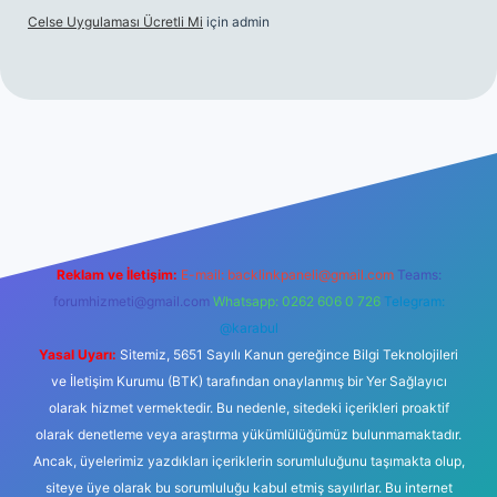
Celse Uygulaması Ücretli Mi
için
admin
iltonbet giriş
betexper yeni giriş
Reklam ve İletişim:
E-mail:
backlinkpaneli@gmail.com
Teams:
forumhizmeti@gmail.com
Whatsapp: 0262 606 0 726
Telegram:
@karabul
Yasal Uyarı:
Sitemiz, 5651 Sayılı Kanun gereğince Bilgi Teknolojileri
ve İletişim Kurumu (BTK) tarafından onaylanmış bir Yer Sağlayıcı
olarak hizmet vermektedir. Bu nedenle, sitedeki içerikleri proaktif
olarak denetleme veya araştırma yükümlülüğümüz bulunmamaktadır.
Ancak, üyelerimiz yazdıkları içeriklerin sorumluluğunu taşımakta olup,
siteye üye olarak bu sorumluluğu kabul etmiş sayılırlar. Bu internet