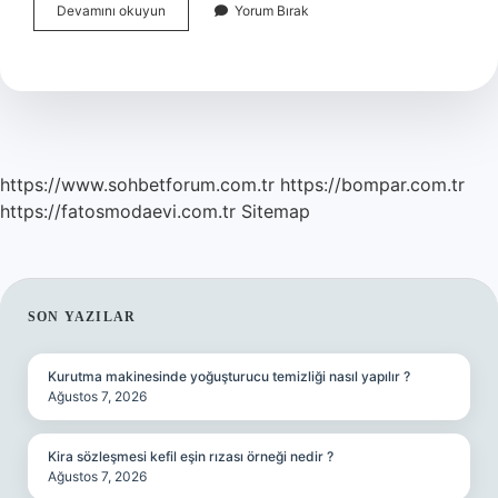
Ayağın
Devamını okuyun
Yorum Bırak
Kırık
Olup
Olmadığı
Nasıl
Anlaşılır
https://www.sohbetforum.com.tr
https://bompar.com.tr
https://fatosmodaevi.com.tr
Sitemap
SIDEBAR
SON YAZILAR
Kurutma makinesinde yoğuşturucu temizliği nasıl yapılır ?
Ağustos 7, 2026
Kira sözleşmesi kefil eşin rızası örneği nedir ?
Ağustos 7, 2026