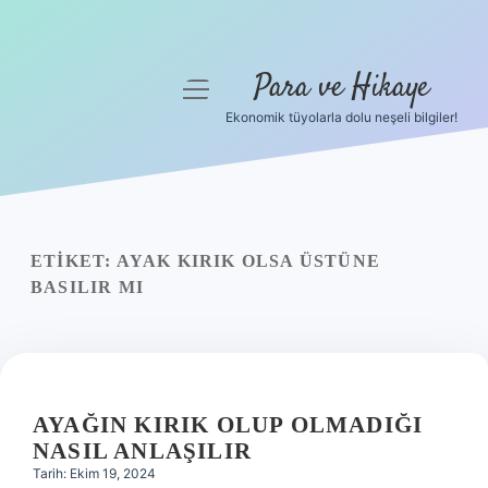
Para ve Hikaye
menüyü
aç
Ekonomik tüyolarla dolu neşeli bilgiler!
Anasayfa
Gizlilik Politikası
Yasal Uyarı
ETIKET:
AYAK KIRIK OLSA ÜSTÜNE
BASILIR MI
Hakkımızda
AYAĞIN KIRIK OLUP OLMADIĞI
NASIL ANLAŞILIR
Tarih: Ekim 19, 2024