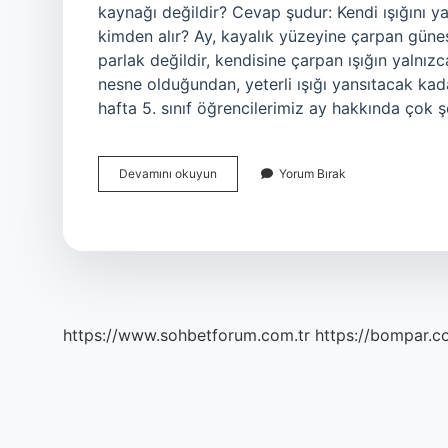
kaynağı değildir? Cevap şudur: Kendi ışığını yay
kimden alır? Ay, kayalık yüzeyine çarpan güneş 
parlak değildir, kendisine çarpan ışığın yalnız
nesne olduğundan, yeterli ışığı yansıtacak kada
hafta 5. sınıf öğrencilerimiz ay hakkında çok 
Ay
Devamını okuyun
Yorum Bırak
Kendi
Işığını
Yayar
Mı
https://www.sohbetforum.com.tr
https://bompar.c