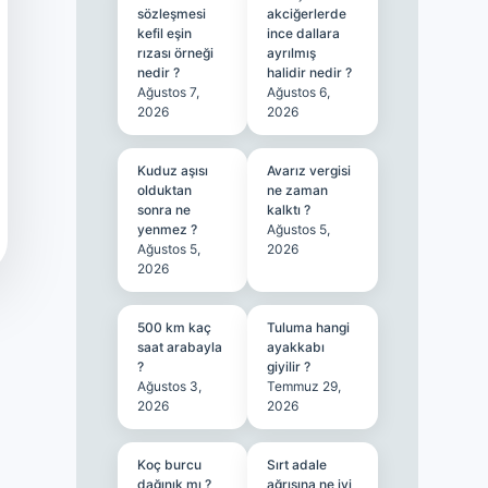
sözleşmesi
akciğerlerde
kefil eşin
ince dallara
rızası örneği
ayrılmış
nedir ?
halidir nedir ?
Ağustos 7,
Ağustos 6,
2026
2026
Kuduz aşısı
Avarız vergisi
olduktan
ne zaman
sonra ne
kalktı ?
yenmez ?
Ağustos 5,
Ağustos 5,
2026
2026
500 km kaç
Tuluma hangi
saat arabayla
ayakkabı
?
giyilir ?
Ağustos 3,
Temmuz 29,
2026
2026
Koç burcu
Sırt adale
dağınık mı ?
ağrısına ne iyi