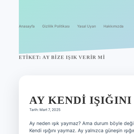
Anasayfa
Gizlilik Politikası
Yasal Uyarı
Hakkımızda
ETIKET:
AY BIZE IŞIK VERIR MI
AY KENDI IŞIĞINI
Tarih: Mart 7, 2025
Ay neden ışık yaymaz? Ama durum böyle değil!
Kendi ışığını yaymaz. Ay yalnızca güneşin ışığı