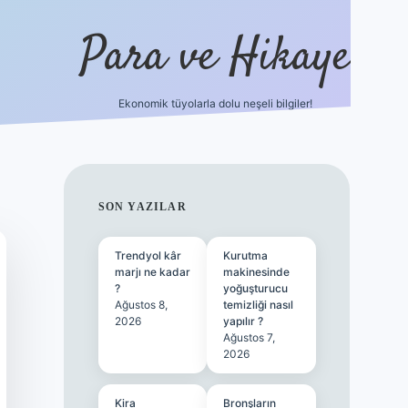
Para ve Hikaye
Ekonomik tüyolarla dolu neşeli bilgiler!
https://elexbetgiris.org/
hiltonbet g
SIDEBAR
SON YAZILAR
Trendyol kâr
Kurutma
marjı ne kadar
makinesinde
?
yoğuşturucu
Ağustos 8,
temizliği nasıl
2026
yapılır ?
Ağustos 7,
2026
Kira
Bronşların