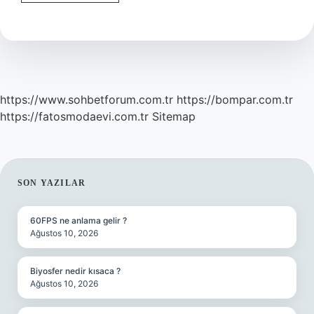
Demek
Ne
Demek
https://www.sohbetforum.com.tr
https://bompar.com.tr
https://fatosmodaevi.com.tr
Sitemap
SIDEBAR
SON YAZILAR
60FPS ne anlama gelir ?
Ağustos 10, 2026
Biyosfer nedir kısaca ?
Ağustos 10, 2026