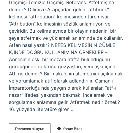
Geçmişi Temizle Geçmiş: Referans. Atfetmiş ne
demek? Dilimize Arapçadan gelen “attifmek”
kelimesi “attribution” kelimesinden türemiştir.
“Attribution” kelimesinin sözlük anlamı yön ve
çeviridir. Bu kelime ayrıca bir olayın nedenini bir
şeye atfetmek ve yüklemek anlamında da kullanılır.
Atfen nasıl yazılır? NEFES KELİMESİNİN CÜMLE
İÇİNDE DOĞRU KULLANIMINA ÖRNEKLER –
Annesinin eski bir mezara atıfta bulunduğunu
gördüğünde döktüğü gözyaşları, yeni aşkı içindi.
Atfı ne demek? Bir makalenin alt metnini açıklamak
ve yorumlamak atıf olarak adlandırılır. Osmanlı
İmparatorluğu’nda yaygın olarak kullanılan “atf-ı
nazar” ifadesi yakından bakmak, incelemek ve
sorgulamak anlamına gelir. Atfetmek nedir örnek?
16. yüzyılda literatüre giren…
Atfen
Devamını okuyun
Yorum Bırak