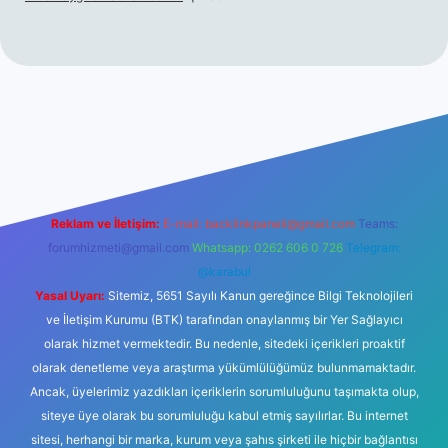
hiltonbet giriş
betexper yeni giriş
Reklam ve İletişim:
E-mail:
backlinkpaneli@gmail.com
Teams:
forumhizmeti@gmail.com
Whatsapp: 0262 606 0 726
Telegram:
@karabul
Yasal Uyarı:
Sitemiz, 5651 Sayılı Kanun gereğince Bilgi Teknolojileri
ve İletişim Kurumu (BTK) tarafından onaylanmış bir Yer Sağlayıcı
olarak hizmet vermektedir. Bu nedenle, sitedeki içerikleri proaktif
olarak denetleme veya araştırma yükümlülüğümüz bulunmamaktadır.
Ancak, üyelerimiz yazdıkları içeriklerin sorumluluğunu taşımakta olup,
siteye üye olarak bu sorumluluğu kabul etmiş sayılırlar. Bu internet
sitesi, herhangi bir marka, kurum veya şahıs şirketi ile hiçbir bağlantısı