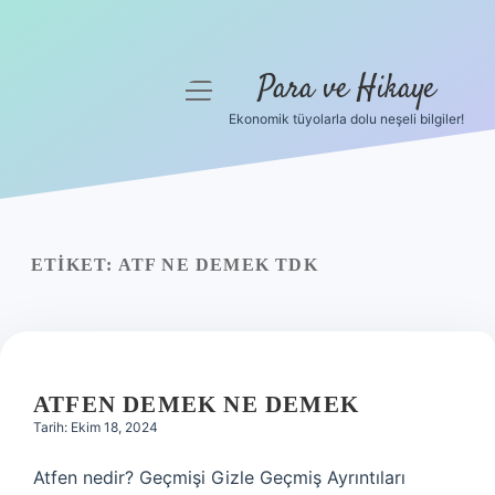
Para ve Hikaye
menüyü
aç
Ekonomik tüyolarla dolu neşeli bilgiler!
Anasayfa
Gizlilik Politikası
Yasal Uyarı
ETIKET:
ATF NE DEMEK TDK
Hakkımızda
ATFEN DEMEK NE DEMEK
Tarih: Ekim 18, 2024
Atfen nedir? Geçmişi Gizle Geçmiş Ayrıntıları