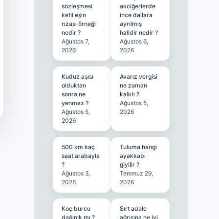
sözleşmesi
akciğerlerde
kefil eşin
ince dallara
rızası örneği
ayrılmış
nedir ?
halidir nedir ?
Ağustos 7,
Ağustos 6,
2026
2026
Kuduz aşısı
Avarız vergisi
olduktan
ne zaman
sonra ne
kalktı ?
yenmez ?
Ağustos 5,
Ağustos 5,
2026
2026
500 km kaç
Tuluma hangi
saat arabayla
ayakkabı
?
giyilir ?
Ağustos 3,
Temmuz 29,
2026
2026
Koç burcu
Sırt adale
dağınık mı ?
ağrısına ne iyi