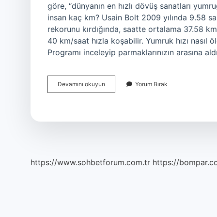
göre, “dünyanın en hızlı dövüş sanatları yumruğu
insan kaç km? Usain Bolt 2009 yılında 9.58 s
rekorunu kırdığında, saatte ortalama 37.58 km 
40 km/saat hızla koşabilir. Yumruk hızı nasıl 
Programı inceleyip parmaklarınızın arasına al
En
Devamını okuyun
Yorum Bırak
Hızlı
Yumruk
Kaç
Km
https://www.sohbetforum.com.tr
https://bompar.c