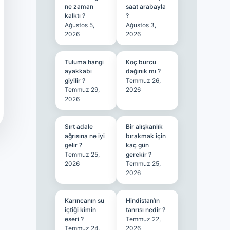
ne zaman
saat arabayla
kalktı ?
?
Ağustos 5,
Ağustos 3,
2026
2026
Tuluma hangi
Koç burcu
ayakkabı
dağınık mı ?
giyilir ?
Temmuz 26,
Temmuz 29,
2026
2026
Sırt adale
Bir alışkanlık
ağrısına ne iyi
bırakmak için
gelir ?
kaç gün
Temmuz 25,
gerekir ?
2026
Temmuz 25,
2026
Karıncanın su
Hindistan’ın
içtiği kimin
tanrısı nedir ?
eseri ?
Temmuz 22,
Temmuz 24,
2026