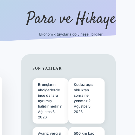
Para ve Hikaye
Ekonomik tüyolarla dolu neşeli bilgiler!
https://elexbetgiris.org/
hiltonbet g
SIDEBAR
SON YAZILAR
Bronşların
Kuduz aşısı
akciğerlerde
olduktan
ince dallara
sonra ne
ayrılmış
yenmez ?
halidir nedir ?
Ağustos 5,
Ağustos 6,
2026
2026
Avarız vergisi
500 km kaç