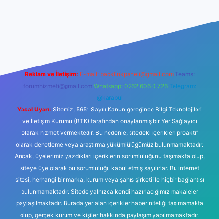
iltonbet giriş
betexper yeni giriş
Reklam ve İletişim:
E-mail:
backlinkpaneli@gmail.com
Teams:
forumhizmeti@gmail.com
Whatsapp: 0262 606 0 726
Telegram:
@karabul
Yasal Uyarı:
Sitemiz, 5651 Sayılı Kanun gereğince Bilgi Teknolojileri
ve İletişim Kurumu (BTK) tarafından onaylanmış bir Yer Sağlayıcı
olarak hizmet vermektedir. Bu nedenle, sitedeki içerikleri proaktif
olarak denetleme veya araştırma yükümlülüğümüz bulunmamaktadır.
Ancak, üyelerimiz yazdıkları içeriklerin sorumluluğunu taşımakta olup,
siteye üye olarak bu sorumluluğu kabul etmiş sayılırlar. Bu internet
sitesi, herhangi bir marka, kurum veya şahıs şirketi ile hiçbir bağlantısı
bulunmamaktadır. Sitede yalnızca kendi hazırladığımız makaleler
paylaşılmaktadır. Burada yer alan içerikler haber niteliği taşımamakta
olup, gerçek kurum ve kişiler hakkında paylaşım yapılmamaktadır.