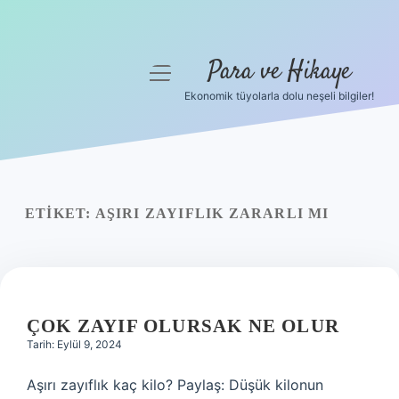
Para ve Hikaye
menüyü
aç
Ekonomik tüyolarla dolu neşeli bilgiler!
Anasayfa
Gizlilik Politikası
Yasal Uyarı
ETIKET:
AŞIRI ZAYIFLIK ZARARLI MI
Hakkımızda
ÇOK ZAYIF OLURSAK NE OLUR
Tarih: Eylül 9, 2024
Aşırı zayıflık kaç kilo? Paylaş: Düşük kilonun