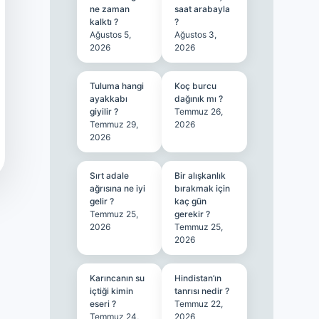
ne zaman
saat arabayla
kalktı ?
?
Ağustos 5,
Ağustos 3,
2026
2026
Tuluma hangi
Koç burcu
ayakkabı
dağınık mı ?
giyilir ?
Temmuz 26,
Temmuz 29,
2026
2026
Sırt adale
Bir alışkanlık
ağrısına ne iyi
bırakmak için
gelir ?
kaç gün
Temmuz 25,
gerekir ?
2026
Temmuz 25,
2026
Karıncanın su
Hindistan’ın
içtiği kimin
tanrısı nedir ?
eseri ?
Temmuz 22,
Temmuz 24,
2026