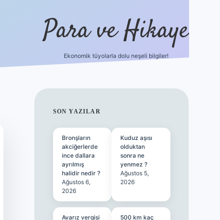
Para ve Hikaye
Ekonomik tüyolarla dolu neşeli bilgiler!
https://elexbetgiris.org/
hiltonbet g
SIDEBAR
SON YAZILAR
Bronşların
Kuduz aşısı
akciğerlerde
olduktan
ince dallara
sonra ne
ayrılmış
yenmez ?
halidir nedir ?
Ağustos 5,
Ağustos 6,
2026
2026
Avarız vergisi
500 km kaç