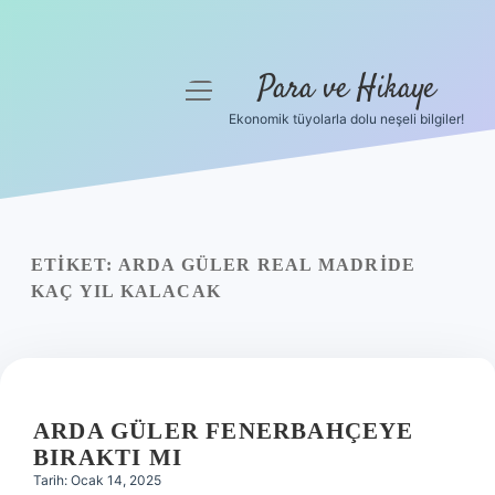
Para ve Hikaye
menüyü
aç
Ekonomik tüyolarla dolu neşeli bilgiler!
Anasayfa
Gizlilik Politikası
Yasal Uyarı
ETIKET:
ARDA GÜLER REAL MADRIDE
KAÇ YIL KALACAK
Hakkımızda
ARDA GÜLER FENERBAHÇEYE
BIRAKTI MI
Tarih: Ocak 14, 2025