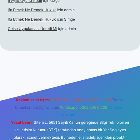
9 Aylık Oyunu Nedir
için
Özgür
Ifa Etmek Ne Demek Hukuk
için
admin
Ifa Etmek Ne Demek Hukuk
için
Simge
Celse Uygulaması Ücretli Mi
için
admin
iltonbet giriş
betexper yeni giriş
Reklam ve İletişim:
E-mail:
backlinkpaneli@gmail.com
Teams:
forumhizmeti@gmail.com
Whatsapp: 0262 606 0 726
Telegram:
@karabul
Yasal Uyarı:
Sitemiz, 5651 Sayılı Kanun gereğince Bilgi Teknolojileri
ve İletişim Kurumu (BTK) tarafından onaylanmış bir Yer Sağlayıcı
olarak hizmet vermektedir. Bu nedenle, sitedeki içerikleri proaktif