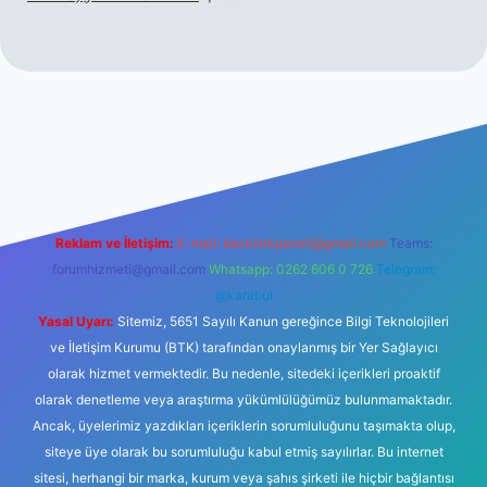
g/
hiltonbet giriş
betexper yeni giriş
Reklam ve İletişim:
E-mail:
backlinkpaneli@gmail.com
Teams:
forumhizmeti@gmail.com
Whatsapp: 0262 606 0 726
Telegram:
@karabul
Yasal Uyarı:
Sitemiz, 5651 Sayılı Kanun gereğince Bilgi Teknolojileri
ve İletişim Kurumu (BTK) tarafından onaylanmış bir Yer Sağlayıcı
olarak hizmet vermektedir. Bu nedenle, sitedeki içerikleri proaktif
olarak denetleme veya araştırma yükümlülüğümüz bulunmamaktadır.
Ancak, üyelerimiz yazdıkları içeriklerin sorumluluğunu taşımakta olup,
siteye üye olarak bu sorumluluğu kabul etmiş sayılırlar. Bu internet
sitesi, herhangi bir marka, kurum veya şahıs şirketi ile hiçbir bağlantısı