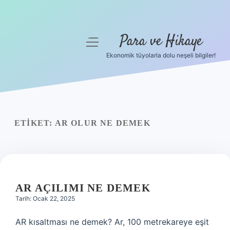
Para ve Hikaye
menüyü
aç
Ekonomik tüyolarla dolu neşeli bilgiler!
Anasayfa
Gizlilik Politikası
Yasal Uyarı
ETIKET:
AR OLUR NE DEMEK
Hakkımızda
AR AÇILIMI NE DEMEK
Tarih: Ocak 22, 2025
AR kısaltması ne demek? Ar, 100 metrekareye eşit