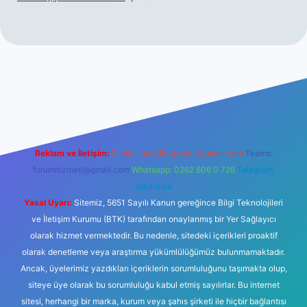
iltonbet giriş
betexper yeni giriş
Reklam ve İletişim:
E-mail:
backlinkpaneli@gmail.com
Teams:
forumhizmeti@gmail.com
Whatsapp: 0262 606 0 726
Telegram:
@karabul
Yasal Uyarı:
Sitemiz, 5651 Sayılı Kanun gereğince Bilgi Teknolojileri
ve İletişim Kurumu (BTK) tarafından onaylanmış bir Yer Sağlayıcı
olarak hizmet vermektedir. Bu nedenle, sitedeki içerikleri proaktif
olarak denetleme veya araştırma yükümlülüğümüz bulunmamaktadır.
Ancak, üyelerimiz yazdıkları içeriklerin sorumluluğunu taşımakta olup,
siteye üye olarak bu sorumluluğu kabul etmiş sayılırlar. Bu internet
sitesi, herhangi bir marka, kurum veya şahıs şirketi ile hiçbir bağlantısı