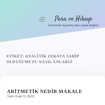
Para ve Hikaye
menüyü
aç
Ekonomik tüyolarla dolu neşeli bilgiler!
Anasayfa
Gizlilik Politikası
Yasal Uyarı
ETIKET:
ANALITIK ZEKAYA SAHIP
OLDUĞUMUZU NASIL ANLARIZ
Hakkımızda
ARITMETIK NEDIR MAKALE
Tarih: Ocak 12, 2025