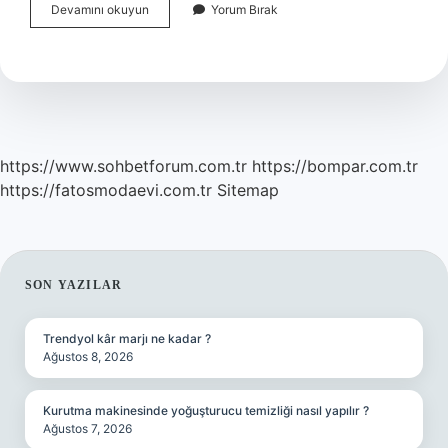
Anabolizma
Devamını okuyun
Yorum Bırak
Ne
Yapar
https://www.sohbetforum.com.tr
https://bompar.com.tr
https://fatosmodaevi.com.tr
Sitemap
SIDEBAR
SON YAZILAR
Trendyol kâr marjı ne kadar ?
Ağustos 8, 2026
Kurutma makinesinde yoğuşturucu temizliği nasıl yapılır ?
Ağustos 7, 2026