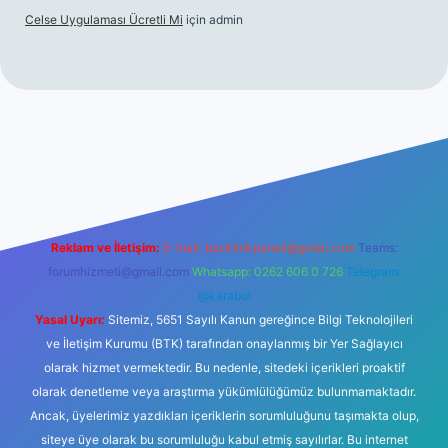
Celse Uygulaması Ücretli Mi
için
admin
iltonbet giriş
betexper yeni giriş
Reklam ve İletişim:
E-mail:
backlinkpaneli@gmail.com
Teams:
forumhizmeti@gmail.com
Whatsapp: 0262 606 0 726
Telegram:
@karabul
Yasal Uyarı:
Sitemiz, 5651 Sayılı Kanun gereğince Bilgi Teknolojileri
ve İletişim Kurumu (BTK) tarafından onaylanmış bir Yer Sağlayıcı
olarak hizmet vermektedir. Bu nedenle, sitedeki içerikleri proaktif
olarak denetleme veya araştırma yükümlülüğümüz bulunmamaktadır.
Ancak, üyelerimiz yazdıkları içeriklerin sorumluluğunu taşımakta olup,
siteye üye olarak bu sorumluluğu kabul etmiş sayılırlar. Bu internet