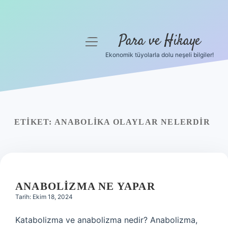
Para ve Hikaye
menüyü
aç
Ekonomik tüyolarla dolu neşeli bilgiler!
Anasayfa
Gizlilik Politikası
Yasal Uyarı
ETIKET:
ANABOLIKA OLAYLAR NELERDIR
Hakkımızda
ANABOLIZMA NE YAPAR
Tarih: Ekim 18, 2024
Katabolizma ve anabolizma nedir? Anabolizma,