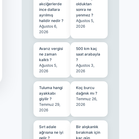
akciğerlerde
olduktan
ince dallara
sonra ne
ayrılmış
yenmez ?
halidir nedir ?
Ağustos 5,
Ağustos 6,
2026
2026
Avarız vergisi
500 km kaç
ne zaman
saat arabayla
kalktı ?
?
Ağustos 5,
Ağustos 3,
2026
2026
Tuluma hangi
Koç burcu
ayakkabı
dağınık mı ?
giyilir ?
Temmuz 26,
Temmuz 29,
2026
2026
Sırt adale
Bir alışkanlık
ağrısına ne iyi
bırakmak için
gelir ?
kaç gün