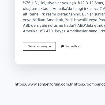
%75,1-81,1’ini, siyahlar yaklaşık %12,3-12,6’sını
oluşturmaktadır. Amerika’da hangi irklar var? 
altı temel ırk resmi olarak tanınır. Bunlar şunla
veya Afrikan Amerikalı, Yerli Hawaiili veya Pasi
ABD’de siyahi nüfus ne kadar? ABD’deki etnik 
Amerikalı)57.470. Beyaz Amerikalılar hangi ırk
Amerikada
Devamını okuyun
Yorum Bırak
En
Cok
Hangi
Irk
Var
https://www.sohbetforum.com.tr
https://bompar.c