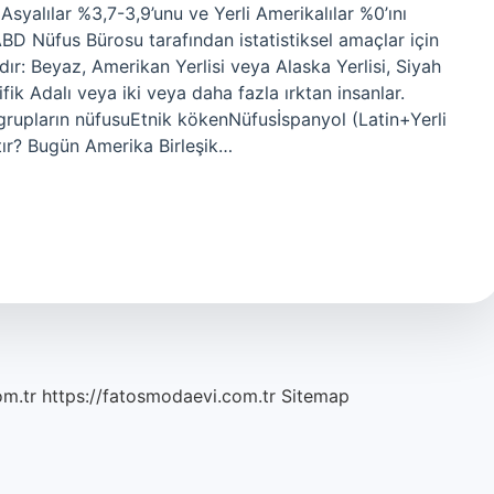
, Asyalılar %3,7-3,9’unu ve Yerli Amerikalılar %0’ını
ABD Nüfus Bürosu tarafından istatistiksel amaçlar için
rdır: Beyaz, Amerikan Yerlisi veya Alaska Yerlisi, Siyah
fik Adalı veya iki veya daha fazla ırktan insanlar.
grupların nüfusuEtnik kökenNüfusİspanyol (Latin+Yerli
tır? Bugün Amerika Birleşik…
om.tr
https://fatosmodaevi.com.tr
Sitemap