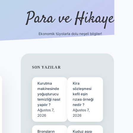
Para ve Hikaye
Ekonomik tüyolarla dolu neşeli bilgiler!
https://elexbetgiris.org/
hiltonbet g
SIDEBAR
SON YAZILAR
Kurutma
Kira
makinesinde
sözleşmesi
yoğuşturucu
kefil eşin
temizliği nasıl
rızası örneği
yapılır ?
nedir ?
Ağustos 7,
Ağustos 7,
2026
2026
Bronşların
Kuduz aşısı