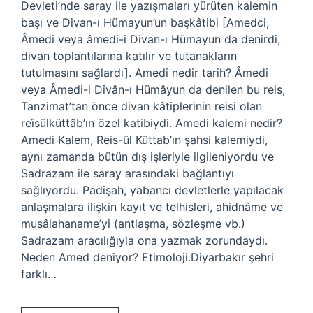
Devleti’nde saray ile yazışmaları yürüten kalemin
başı ve Divan-ı Hümayun’un başkâtibi [Amedci,
Âmedi veya âmedi-i Divan-ı Hümayun da denirdi,
divan toplantılarına katılır ve tutanakların
tutulmasını sağlardı]. Amedi nedir tarih? Âmedi
veya Âmedi-i Dîvân-ı Hümâyun da denilen bu reis,
Tanzimat’tan önce divan kâtiplerinin reisi olan
reîsülküttâb’ın özel katibiydi. Amedi kalemi nedir?
Amedi Kalem, Reis-ül Küttab’ın şahsi kalemiydi,
aynı zamanda bütün dış işleriyle ilgileniyordu ve
Sadrazam ile saray arasındaki bağlantıyı
sağlıyordu. Padişah, yabancı devletlerle yapılacak
anlaşmalara ilişkin kayıt ve telhisleri, ahidnâme ve
musâlahaname’yi (antlaşma, sözleşme vb.)
Sadrazam aracılığıyla ona yazmak zorundaydı.
Neden Amed deniyor? Etimoloji.Diyarbakır şehri
farklı…