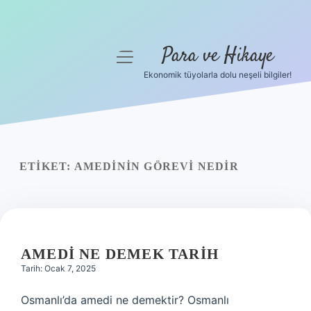
Para ve Hikaye
menüyü
aç
Ekonomik tüyolarla dolu neşeli bilgiler!
Anasayfa
Gizlilik Politikası
Yasal Uyarı
ETIKET:
AMEDININ GÖREVI NEDIR
Hakkımızda
AMEDI NE DEMEK TARIH
Tarih: Ocak 7, 2025
Osmanlı’da amedi ne demektir? Osmanlı