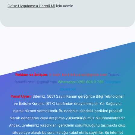
Celse Uygulaması Ücretli Mi
için
admin
iltonbet giriş
betexper yeni giriş
Reklam ve İletişim:
E-mail:
backlinkpaneli@gmail.com
Teams:
forumhizmeti@gmail.com
Whatsapp: 0262 606 0 726
Telegram:
@karabul
Yasal Uyarı:
Sitemiz, 5651 Sayılı Kanun gereğince Bilgi Teknolojileri
ve İletişim Kurumu (BTK) tarafından onaylanmış bir Yer Sağlayıcı
olarak hizmet vermektedir. Bu nedenle, sitedeki içerikleri proaktif
olarak denetleme veya araştırma yükümlülüğümüz bulunmamaktadır.
Ancak, üyelerimiz yazdıkları içeriklerin sorumluluğunu taşımakta olup,
siteye üye olarak bu sorumluluğu kabul etmiş sayılırlar. Bu internet