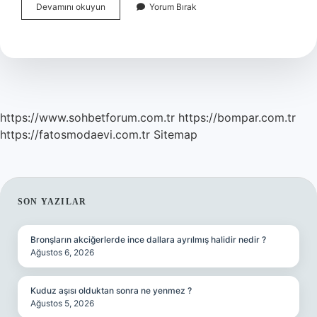
Amedi
Devamını okuyun
Yorum Bırak
Ne
Demek
Tarih
https://www.sohbetforum.com.tr
https://bompar.com.tr
https://fatosmodaevi.com.tr
Sitemap
SIDEBAR
SON YAZILAR
Bronşların akciğerlerde ince dallara ayrılmış halidir nedir ?
Ağustos 6, 2026
Kuduz aşısı olduktan sonra ne yenmez ?
Ağustos 5, 2026