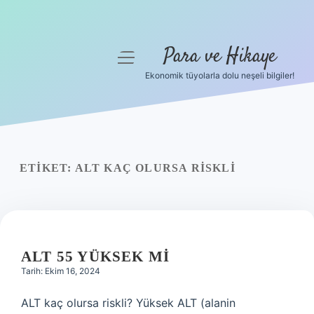
Para ve Hikaye
menüyü
aç
Ekonomik tüyolarla dolu neşeli bilgiler!
Anasayfa
Gizlilik Politikası
Yasal Uyarı
ETIKET:
ALT KAÇ OLURSA RISKLI
Hakkımızda
ALT 55 YÜKSEK MI
Tarih: Ekim 16, 2024
ALT kaç olursa riskli? Yüksek ALT (alanin