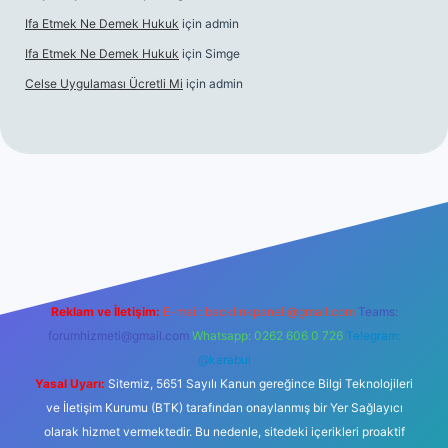
Ifa Etmek Ne Demek Hukuk
için
admin
Ifa Etmek Ne Demek Hukuk
için
Simge
Celse Uygulaması Ücretli Mi
için
admin
iltonbet giriş
betexper yeni giriş
Reklam ve İletişim:
E-mail:
backlinkpaneli@gmail.com
Teams:
forumhizmeti@gmail.com
Whatsapp: 0262 606 0 726
Telegram:
@karabul
Yasal Uyarı:
Sitemiz, 5651 Sayılı Kanun gereğince Bilgi Teknolojileri
ve İletişim Kurumu (BTK) tarafından onaylanmış bir Yer Sağlayıcı
olarak hizmet vermektedir. Bu nedenle, sitedeki içerikleri proaktif