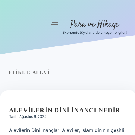
Para ve Hikaye
menüyü
aç
Ekonomik tüyolarla dolu neşeli bilgiler!
Anasayfa
Gizlilik Politikası
Yasal Uyarı
ETIKET:
ALEVI
Hakkımızda
ALEVILERIN DINI INANCI NEDIR
Tarih: Ağustos 6, 2024
Alevilerin Dini İnançları Aleviler, İslam dininin çeşitli