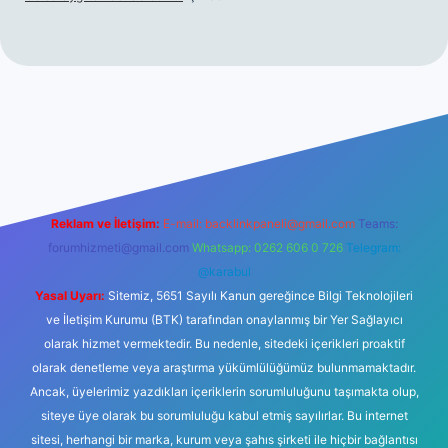
iltonbet giriş
betexper yeni giriş
Reklam ve İletişim:
E-mail:
backlinkpaneli@gmail.com
Teams:
forumhizmeti@gmail.com
Whatsapp: 0262 606 0 726
Telegram:
@karabul
Yasal Uyarı:
Sitemiz, 5651 Sayılı Kanun gereğince Bilgi Teknolojileri
ve İletişim Kurumu (BTK) tarafından onaylanmış bir Yer Sağlayıcı
olarak hizmet vermektedir. Bu nedenle, sitedeki içerikleri proaktif
olarak denetleme veya araştırma yükümlülüğümüz bulunmamaktadır.
Ancak, üyelerimiz yazdıkları içeriklerin sorumluluğunu taşımakta olup,
siteye üye olarak bu sorumluluğu kabul etmiş sayılırlar. Bu internet
sitesi, herhangi bir marka, kurum veya şahıs şirketi ile hiçbir bağlantısı