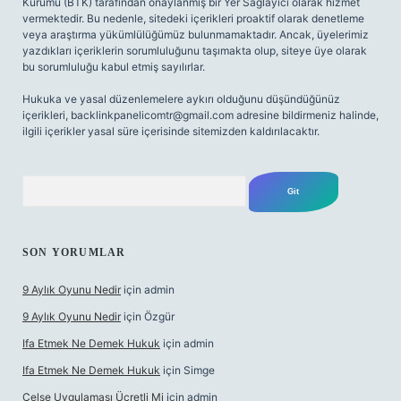
Kurumu (BTK) tarafından onaylanmış bir Yer Sağlayıcı olarak hizmet
vermektedir. Bu nedenle, sitedeki içerikleri proaktif olarak denetleme
veya araştırma yükümlülüğümüz bulunmamaktadır. Ancak, üyelerimiz
yazdıkları içeriklerin sorumluluğunu taşımakta olup, siteye üye olarak
bu sorumluluğu kabul etmiş sayılırlar.
Hukuka ve yasal düzenlemelere aykırı olduğunu düşündüğünüz
içerikleri,
backlinkpanelicomtr@gmail.com
adresine bildirmeniz halinde,
ilgili içerikler yasal süre içerisinde sitemizden kaldırılacaktır.
Arama
SON YORUMLAR
9 Aylık Oyunu Nedir
için
admin
9 Aylık Oyunu Nedir
için
Özgür
Ifa Etmek Ne Demek Hukuk
için
admin
Ifa Etmek Ne Demek Hukuk
için
Simge
Celse Uygulaması Ücretli Mi
için
admin