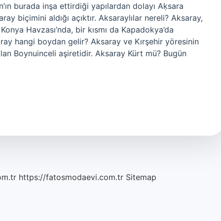
lan’ın burada inşa ettirdiği yapılardan dolayı Aḳsara
ray biçimini aldığı açıktır. Aksaraylılar nereli? Aksaray,
ı Konya Havzası’nda, bir kısmı da Kapadokya’da
saray hangi boydan gelir? Aksaray ve Kırşehir yöresinin
an Boynuinceli aşiretidir. Aksaray Kürt mü? Bugün
om.tr
https://fatosmodaevi.com.tr
Sitemap