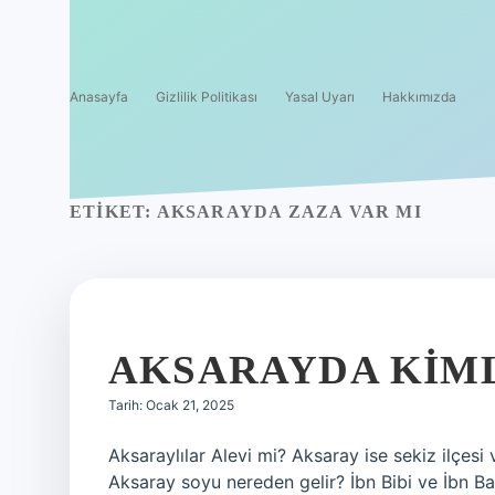
Anasayfa
Gizlilik Politikası
Yasal Uyarı
Hakkımızda
ETIKET:
AKSARAYDA ZAZA VAR MI
AKSARAYDA KIM
Tarih: Ocak 21, 2025
Aksaraylılar Alevi mi? Aksaray ise sekiz ilçesi
Aksaray soyu nereden gelir? İbn Bibi ve İbn Battuta’da مدينۀ أقصرا (medīne-i Aḳsarā