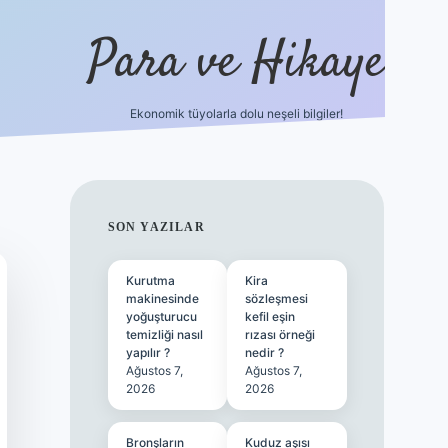
Para ve Hikaye
Ekonomik tüyolarla dolu neşeli bilgiler!
https://elexbetgiris.org/
hiltonbet gi
SIDEBAR
SON YAZILAR
Kurutma
Kira
makinesinde
sözleşmesi
yoğuşturucu
kefil eşin
temizliği nasıl
rızası örneği
yapılır ?
nedir ?
Ağustos 7,
Ağustos 7,
2026
2026
Bronşların
Kuduz aşısı