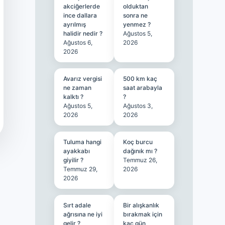
akciğerlerde
olduktan
ince dallara
sonra ne
ayrılmış
yenmez ?
halidir nedir ?
Ağustos 5,
Ağustos 6,
2026
2026
Avarız vergisi
500 km kaç
ne zaman
saat arabayla
kalktı ?
?
Ağustos 5,
Ağustos 3,
2026
2026
Tuluma hangi
Koç burcu
ayakkabı
dağınık mı ?
giyilir ?
Temmuz 26,
Temmuz 29,
2026
2026
Sırt adale
Bir alışkanlık
ağrısına ne iyi
bırakmak için
gelir ?
kaç gün