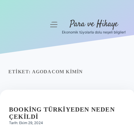
Para ve Hikaye
menüyü
aç
Ekonomik tüyolarla dolu neşeli bilgiler!
Anasayfa
Gizlilik Politikası
Yasal Uyarı
ETIKET:
AGODACOM KIMIN
Hakkımızda
BOOKING TÜRKIYEDEN NEDEN
ÇEKILDI
Tarih: Ekim 29, 2024