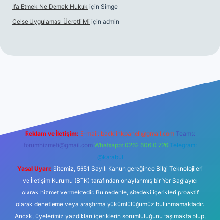
Ifa Etmek Ne Demek Hukuk
için
Simge
Celse Uygulaması Ücretli Mi
için
admin
iltonbet giriş
betexper yeni giriş
Reklam ve İletişim:
E-mail:
backlinkpaneli@gmail.com
Teams:
forumhizmeti@gmail.com
Whatsapp: 0262 606 0 726
Telegram:
@karabul
Yasal Uyarı:
Sitemiz, 5651 Sayılı Kanun gereğince Bilgi Teknolojileri
ve İletişim Kurumu (BTK) tarafından onaylanmış bir Yer Sağlayıcı
olarak hizmet vermektedir. Bu nedenle, sitedeki içerikleri proaktif
olarak denetleme veya araştırma yükümlülüğümüz bulunmamaktadır.
Ancak, üyelerimiz yazdıkları içeriklerin sorumluluğunu taşımakta olup,