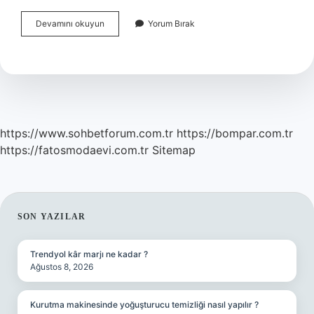
Booking
Devamını okuyun
Yorum Bırak
Türkiyeden
Neden
Çekildi
https://www.sohbetforum.com.tr
https://bompar.com.tr
https://fatosmodaevi.com.tr
Sitemap
SIDEBAR
SON YAZILAR
Trendyol kâr marjı ne kadar ?
Ağustos 8, 2026
Kurutma makinesinde yoğuşturucu temizliği nasıl yapılır ?