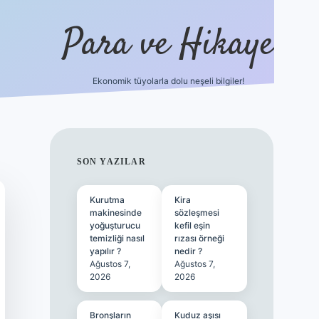
Para ve Hikaye
Ekonomik tüyolarla dolu neşeli bilgiler!
https://elexbetgiris.org/
hiltonbet g
SIDEBAR
SON YAZILAR
Kurutma
Kira
makinesinde
sözleşmesi
yoğuşturucu
kefil eşin
temizliği nasıl
rızası örneği
yapılır ?
nedir ?
Ağustos 7,
Ağustos 7,
2026
2026
Bronşların
Kuduz aşısı