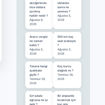
akciğerlerde
olduktan
ince dallara
sonra ne
ayrılmış
yenmez ?
halidir nedir ?
Ağustos 5,
Ağustos 6,
2026
2026
Avarız vergisi
500 km kaç
ne zaman
saat arabayla
kalktı ?
?
Ağustos 5,
Ağustos 3,
2026
2026
Tuluma hangi
Koç burcu
ayakkabı
dağınık mı ?
giyilir ?
Temmuz 26,
Temmuz 29,
2026
2026
Sırt adale
Bir alışkanlık
ağrısına ne iyi
bırakmak için
gelir ?
kaç gün