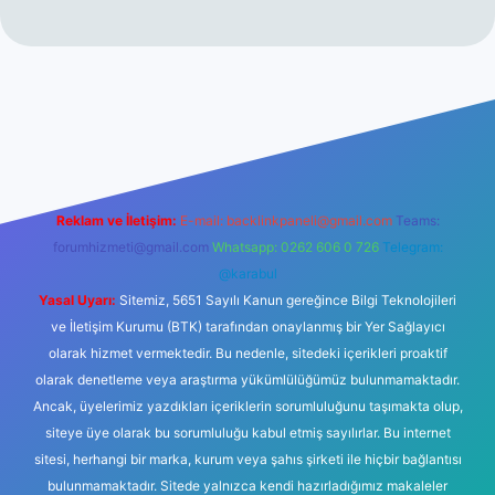
hiltonbet giriş
betexper yeni giriş
Reklam ve İletişim:
E-mail:
backlinkpaneli@gmail.com
Teams:
forumhizmeti@gmail.com
Whatsapp: 0262 606 0 726
Telegram:
@karabul
Yasal Uyarı:
Sitemiz, 5651 Sayılı Kanun gereğince Bilgi Teknolojileri
ve İletişim Kurumu (BTK) tarafından onaylanmış bir Yer Sağlayıcı
olarak hizmet vermektedir. Bu nedenle, sitedeki içerikleri proaktif
olarak denetleme veya araştırma yükümlülüğümüz bulunmamaktadır.
Ancak, üyelerimiz yazdıkları içeriklerin sorumluluğunu taşımakta olup,
siteye üye olarak bu sorumluluğu kabul etmiş sayılırlar. Bu internet
sitesi, herhangi bir marka, kurum veya şahıs şirketi ile hiçbir bağlantısı
bulunmamaktadır. Sitede yalnızca kendi hazırladığımız makaleler