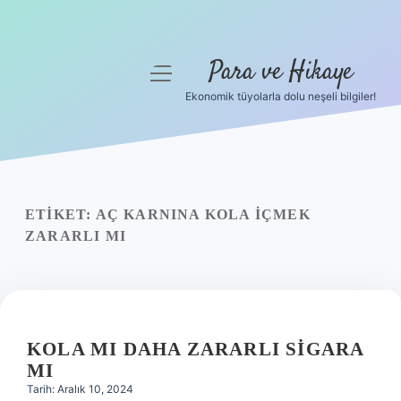
Para ve Hikaye
menüyü
aç
Ekonomik tüyolarla dolu neşeli bilgiler!
Anasayfa
Gizlilik Politikası
Yasal Uyarı
ETIKET:
AÇ KARNINA KOLA IÇMEK
ZARARLI MI
Hakkımızda
KOLA MI DAHA ZARARLI SIGARA
MI
Tarih: Aralık 10, 2024