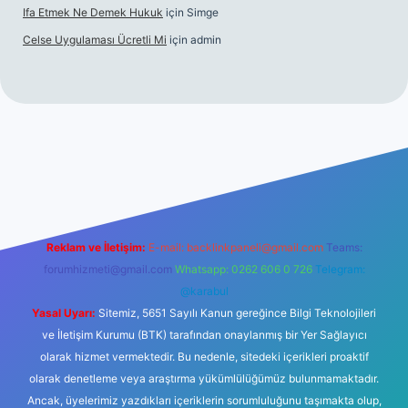
Ifa Etmek Ne Demek Hukuk
için
Simge
Celse Uygulaması Ücretli Mi
için
admin
iltonbet giriş
betexper yeni giriş
Reklam ve İletişim:
E-mail:
backlinkpaneli@gmail.com
Teams:
forumhizmeti@gmail.com
Whatsapp: 0262 606 0 726
Telegram:
@karabul
Yasal Uyarı:
Sitemiz, 5651 Sayılı Kanun gereğince Bilgi Teknolojileri
ve İletişim Kurumu (BTK) tarafından onaylanmış bir Yer Sağlayıcı
olarak hizmet vermektedir. Bu nedenle, sitedeki içerikleri proaktif
olarak denetleme veya araştırma yükümlülüğümüz bulunmamaktadır.
Ancak, üyelerimiz yazdıkları içeriklerin sorumluluğunu taşımakta olup,