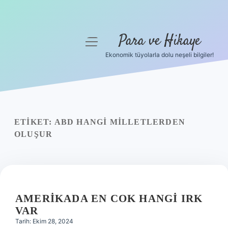
Para ve Hikaye
menüyü
aç
Ekonomik tüyolarla dolu neşeli bilgiler!
Anasayfa
Gizlilik Politikası
Yasal Uyarı
ETIKET:
ABD HANGI MILLETLERDEN
OLUŞUR
Hakkımızda
AMERIKADA EN COK HANGI IRK
VAR
Tarih: Ekim 28, 2024