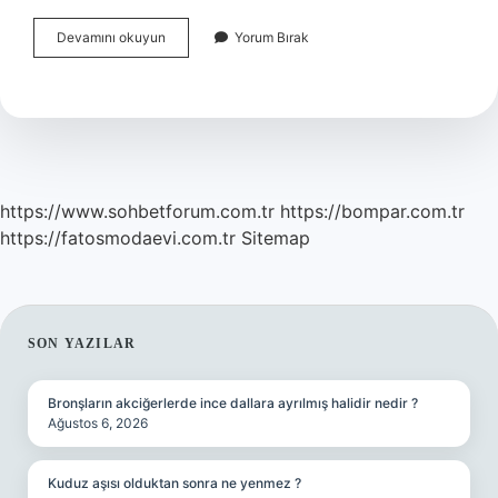
Amerikada
Devamını okuyun
Yorum Bırak
En
Cok
Hangi
Irk
Var
https://www.sohbetforum.com.tr
https://bompar.com.tr
https://fatosmodaevi.com.tr
Sitemap
SIDEBAR
SON YAZILAR
Bronşların akciğerlerde ince dallara ayrılmış halidir nedir ?
Ağustos 6, 2026
Kuduz aşısı olduktan sonra ne yenmez ?