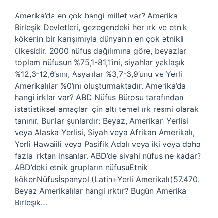
Amerika’da en çok hangi millet var? Amerika
Birleşik Devletleri, gezegendeki her ırk ve etnik
kökenin bir karışımıyla dünyanın en çok etnikli
ülkesidir. 2000 nüfus dağılımına göre, beyazlar
toplam nüfusun %75,1-81,1’ini, siyahlar yaklaşık
%12,3-12,6’sını, Asyalılar %3,7-3,9’unu ve Yerli
Amerikalılar %0’ını oluşturmaktadır. Amerika’da
hangi irklar var? ABD Nüfus Bürosu tarafından
istatistiksel amaçlar için altı temel ırk resmi olarak
tanınır. Bunlar şunlardır: Beyaz, Amerikan Yerlisi
veya Alaska Yerlisi, Siyah veya Afrikan Amerikalı,
Yerli Hawaiili veya Pasifik Adalı veya iki veya daha
fazla ırktan insanlar. ABD’de siyahi nüfus ne kadar?
ABD’deki etnik grupların nüfusuEtnik
kökenNüfusİspanyol (Latin+Yerli Amerikalı)57.470.
Beyaz Amerikalılar hangi ırktır? Bugün Amerika
Birleşik…