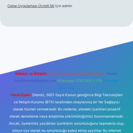
Celse Uygulaması Ücretli Mi
için
admin
iltonbet giriş
betexper yeni giriş
Reklam ve İletişim:
E-mail:
backlinkpaneli@gmail.com
Teams:
forumhizmeti@gmail.com
Whatsapp: 0262 606 0 726
Telegram:
@karabul
Yasal Uyarı:
Sitemiz, 5651 Sayılı Kanun gereğince Bilgi Teknolojileri
ve İletişim Kurumu (BTK) tarafından onaylanmış bir Yer Sağlayıcı
olarak hizmet vermektedir. Bu nedenle, sitedeki içerikleri proaktif
olarak denetleme veya araştırma yükümlülüğümüz bulunmamaktadır.
Ancak, üyelerimiz yazdıkları içeriklerin sorumluluğunu taşımakta olup,
siteye üye olarak bu sorumluluğu kabul etmiş sayılırlar. Bu internet