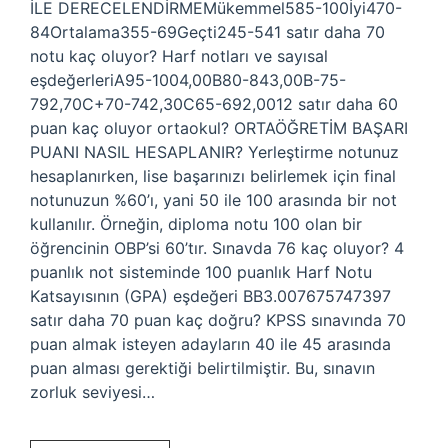
İLE DERECELENDİRMEMükemmel585-100İyi470-
84Ortalama355-69Geçti245-541 satır daha 70
notu kaç oluyor? Harf notları ve sayısal
eşdeğerleriA95-1004,00B80-843,00B-75-
792,70C+70-742,30C65-692,0012 satır daha 60
puan kaç oluyor ortaokul? ORTAÖĞRETİM BAŞARI
PUANI NASIL HESAPLANIR? Yerleştirme notunuz
hesaplanırken, lise başarınızı belirlemek için final
notunuzun %60’ı, yani 50 ile 100 arasında bir not
kullanılır. Örneğin, diploma notu 100 olan bir
öğrencinin OBP’si 60’tır. Sınavda 76 kaç oluyor? 4
puanlık not sisteminde 100 puanlık Harf Notu
Katsayısının (GPA) eşdeğeri BB3.007675747397
satır daha 70 puan kaç doğru? KPSS sınavında 70
puan almak isteyen adayların 40 ile 45 arasında
puan alması gerektiği belirtilmiştir. Bu, sınavın
zorluk seviyesi…