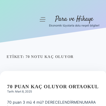
Para ve Hikaye
menüyü
aç
Ekonomik tüyolarla dolu neşeli bilgiler!
Anasayfa
Gizlilik Politikası
Yasal Uyarı
ETIKET:
70 NOTU KAÇ OLUYOR
Hakkımızda
70 PUAN KAÇ OLUYOR ORTAOKUL
Tarih: Mart 8, 2025
70 puan 3 mü 4 mü? DERECELENDİRMENUMARA