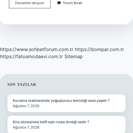
70
Devamını okuyun
Yorum Bırak
Puan
Kaç
Oluyor
Ortaokul
https://www.sohbetforum.com.tr
https://bompar.com.tr
https://fatosmodaevi.com.tr
Sitemap
SIDEBAR
SON YAZILAR
Kurutma makinesinde yoğuşturucu temizliği nasıl yapılır ?
Ağustos 7, 2026
Kira sözleşmesi kefil eşin rızası örneği nedir ?
Ağustos 7, 2026