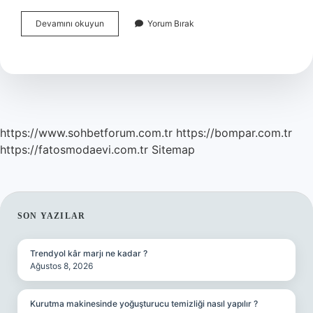
70
Devamını okuyun
Yorum Bırak
Puan
Kaç
Oluyor
Ortaokul
https://www.sohbetforum.com.tr
https://bompar.com.tr
https://fatosmodaevi.com.tr
Sitemap
SIDEBAR
SON YAZILAR
Trendyol kâr marjı ne kadar ?
Ağustos 8, 2026
Kurutma makinesinde yoğuşturucu temizliği nasıl yapılır ?