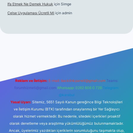
Ifa Etmek Ne Demek Hukuk
için
Simge
Celse Uygulaması Ücretli Mi
için
admin
iltonbet giriş
betexper yeni giriş
Reklam ve İletişim:
E-mail:
backlinkpaneli@gmail.com
Teams:
forumhizmeti@gmail.com
Whatsapp: 0262 606 0 726
Telegram:
@karabul
Yasal Uyarı:
Sitemiz, 5651 Sayılı Kanun gereğince Bilgi Teknolojileri
ve İletişim Kurumu (BTK) tarafından onaylanmış bir Yer Sağlayıcı
olarak hizmet vermektedir. Bu nedenle, sitedeki içerikleri proaktif
olarak denetleme veya araştırma yükümlülüğümüz bulunmamaktadır.
Ancak, üyelerimiz yazdıkları içeriklerin sorumluluğunu taşımakta olup,