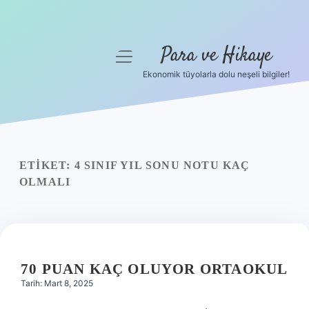
Para ve Hikaye
menüyü
aç
Ekonomik tüyolarla dolu neşeli bilgiler!
Anasayfa
Gizlilik Politikası
Yasal Uyarı
ETIKET:
4 SINIF YIL SONU NOTU KAÇ
OLMALI
Hakkımızda
70 PUAN KAÇ OLUYOR ORTAOKUL
Tarih: Mart 8, 2025