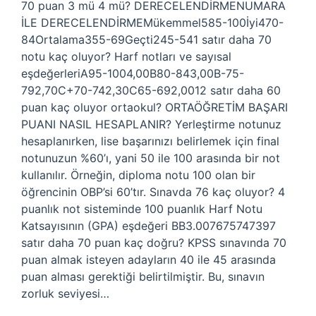
70 puan 3 mü 4 mü? DERECELENDİRMENUMARA
İLE DERECELENDİRMEMükemmel585-100İyi470-
84Ortalama355-69Geçti245-541 satır daha 70
notu kaç oluyor? Harf notları ve sayısal
eşdeğerleriA95-1004,00B80-843,00B-75-
792,70C+70-742,30C65-692,0012 satır daha 60
puan kaç oluyor ortaokul? ORTAÖĞRETİM BAŞARI
PUANI NASIL HESAPLANIR? Yerleştirme notunuz
hesaplanırken, lise başarınızı belirlemek için final
notunuzun %60’ı, yani 50 ile 100 arasında bir not
kullanılır. Örneğin, diploma notu 100 olan bir
öğrencinin OBP’si 60’tır. Sınavda 76 kaç oluyor? 4
puanlık not sisteminde 100 puanlık Harf Notu
Katsayısının (GPA) eşdeğeri BB3.007675747397
satır daha 70 puan kaç doğru? KPSS sınavında 70
puan almak isteyen adayların 40 ile 45 arasında
puan alması gerektiği belirtilmiştir. Bu, sınavın
zorluk seviyesi…