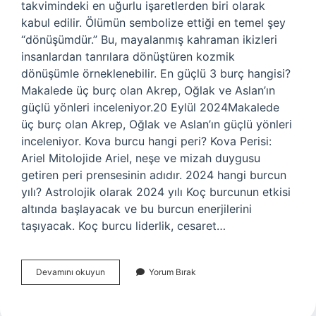
takvimindeki en uğurlu işaretlerden biri olarak
kabul edilir. Ölümün sembolize ettiği en temel şey
“dönüşümdür.” Bu, mayalanmış kahraman ikizleri
insanlardan tanrılara dönüştüren kozmik
dönüşümle örneklenebilir. En güçlü 3 burç hangisi?
Makalede üç burç olan Akrep, Oğlak ve Aslan’ın
güçlü yönleri inceleniyor.20 Eylül 2024Makalede
üç burç olan Akrep, Oğlak ve Aslan’ın güçlü yönleri
inceleniyor. Kova burcu hangi peri? Kova Perisi:
Ariel Mitolojide Ariel, neşe ve mizah duygusu
getiren peri prensesinin adıdır. 2024 hangi burcun
yılı? Astrolojik olarak 2024 yılı Koç burcunun etkisi
altında başlayacak ve bu burcun enerjilerini
taşıyacak. Koç burcu liderlik, cesaret…
Ölüm
Devamını okuyun
Yorum Bırak
Perisi
Hangi
Burç