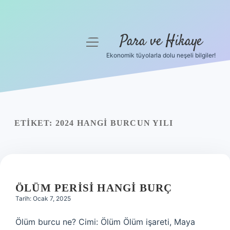
Para ve Hikaye
menüyü
aç
Ekonomik tüyolarla dolu neşeli bilgiler!
Anasayfa
Gizlilik Politikası
Yasal Uyarı
ETIKET:
2024 HANGI BURCUN YILI
Hakkımızda
ÖLÜM PERISI HANGI BURÇ
Tarih: Ocak 7, 2025
Ölüm burcu ne? Cimi: Ölüm Ölüm işareti, Maya