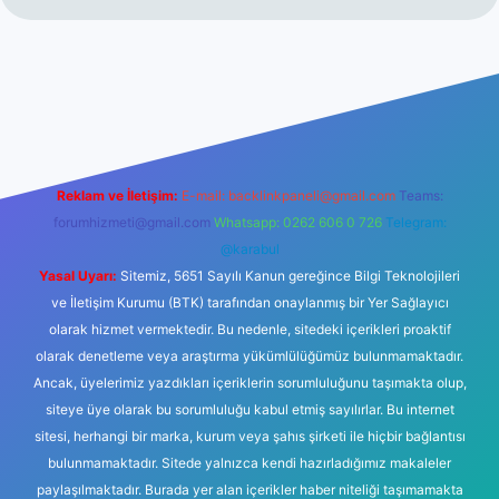
/
hiltonbet giriş
betexper yeni giriş
Reklam ve İletişim:
E-mail:
backlinkpaneli@gmail.com
Teams:
forumhizmeti@gmail.com
Whatsapp: 0262 606 0 726
Telegram:
@karabul
Yasal Uyarı:
Sitemiz, 5651 Sayılı Kanun gereğince Bilgi Teknolojileri
ve İletişim Kurumu (BTK) tarafından onaylanmış bir Yer Sağlayıcı
olarak hizmet vermektedir. Bu nedenle, sitedeki içerikleri proaktif
olarak denetleme veya araştırma yükümlülüğümüz bulunmamaktadır.
Ancak, üyelerimiz yazdıkları içeriklerin sorumluluğunu taşımakta olup,
siteye üye olarak bu sorumluluğu kabul etmiş sayılırlar. Bu internet
sitesi, herhangi bir marka, kurum veya şahıs şirketi ile hiçbir bağlantısı
bulunmamaktadır. Sitede yalnızca kendi hazırladığımız makaleler
paylaşılmaktadır. Burada yer alan içerikler haber niteliği taşımamakta