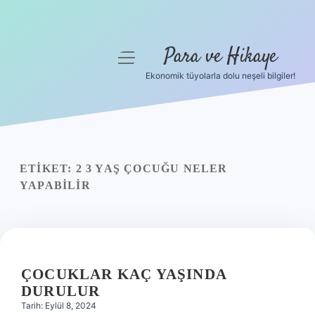
Para ve Hikaye
menüyü
aç
Ekonomik tüyolarla dolu neşeli bilgiler!
Anasayfa
Gizlilik Politikası
Yasal Uyarı
ETIKET:
2 3 YAŞ ÇOCUĞU NELER
YAPABILIR
Hakkımızda
ÇOCUKLAR KAÇ YAŞINDA
DURULUR
Tarih: Eylül 8, 2024