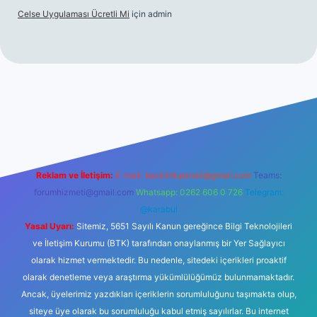
Celse Uygulaması Ücretli Mi
için
admin
hiltonbet giriş
betexper yeni giriş
Reklam ve İletişim:
E-mail:
backlinkpaneli@gmail.com
Teams:
forumhizmeti@gmail.com
Whatsapp: 0262 606 0 726
Telegram:
@karabul
Yasal Uyarı:
Sitemiz, 5651 Sayılı Kanun gereğince Bilgi Teknolojileri
ve İletişim Kurumu (BTK) tarafından onaylanmış bir Yer Sağlayıcı
olarak hizmet vermektedir. Bu nedenle, sitedeki içerikleri proaktif
olarak denetleme veya araştırma yükümlülüğümüz bulunmamaktadır.
Ancak, üyelerimiz yazdıkları içeriklerin sorumluluğunu taşımakta olup,
siteye üye olarak bu sorumluluğu kabul etmiş sayılırlar. Bu internet