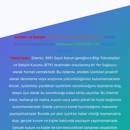
iltonbet giriş
betexper yeni giriş
Reklam ve İletişim:
E-mail:
backlinkpaneli@gmail.com
Teams:
forumhizmeti@gmail.com
Whatsapp: 0262 606 0 726
Telegram:
@karabul
Yasal Uyarı:
Sitemiz, 5651 Sayılı Kanun gereğince Bilgi Teknolojileri
ve İletişim Kurumu (BTK) tarafından onaylanmış bir Yer Sağlayıcı
olarak hizmet vermektedir. Bu nedenle, sitedeki içerikleri proaktif
olarak denetleme veya araştırma yükümlülüğümüz bulunmamaktadır.
Ancak, üyelerimiz yazdıkları içeriklerin sorumluluğunu taşımakta olup,
siteye üye olarak bu sorumluluğu kabul etmiş sayılırlar. Bu internet
sitesi, herhangi bir marka, kurum veya şahıs şirketi ile hiçbir bağlantısı
bulunmamaktadır. Sitede yalnızca kendi hazırladığımız makaleler
paylaşılmaktadır. Burada yer alan içerikler haber niteliği taşımamakta
olup, gerçek kurum ve kişiler hakkında paylaşım yapılmamaktadır.
Gerçek kurum ve kişiler ile isim benzerlikleri tamamen tesadüfidir.