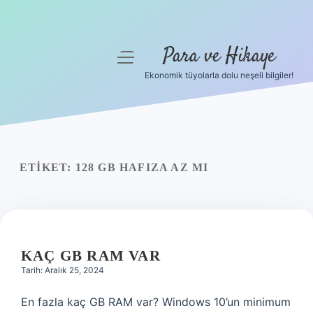
Para ve Hikaye
menüyü
aç
Ekonomik tüyolarla dolu neşeli bilgiler!
Anasayfa
Gizlilik Politikası
Yasal Uyarı
ETIKET:
128 GB HAFIZA AZ MI
Hakkımızda
KAÇ GB RAM VAR
Tarih: Aralık 25, 2024
En fazla kaç GB RAM var? Windows 10’un minimum