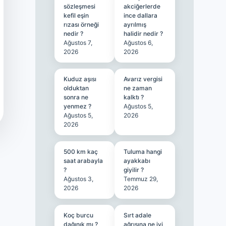
sözleşmesi
akciğerlerde
kefil eşin
ince dallara
rızası örneği
ayrılmış
nedir ?
halidir nedir ?
Ağustos 7,
Ağustos 6,
2026
2026
Kuduz aşısı
Avarız vergisi
olduktan
ne zaman
sonra ne
kalktı ?
yenmez ?
Ağustos 5,
Ağustos 5,
2026
2026
500 km kaç
Tuluma hangi
saat arabayla
ayakkabı
?
giyilir ?
Ağustos 3,
Temmuz 29,
2026
2026
Koç burcu
Sırt adale
dağınık mı ?
ağrısına ne iyi