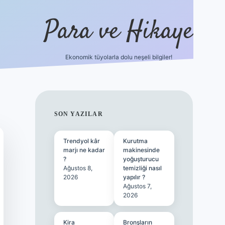
Para ve Hikaye
Ekonomik tüyolarla dolu neşeli bilgiler!
https://elexbetgiris.org/
hiltonbet g
SIDEBAR
SON YAZILAR
Trendyol kâr
Kurutma
marjı ne kadar
makinesinde
?
yoğuşturucu
Ağustos 8,
temizliği nasıl
2026
yapılır ?
Ağustos 7,
2026
Kira
Bronşların