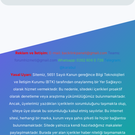
hiltonbet giriş
betexper yeni giriş
Reklam ve İletişim:
E-mail:
backlinkpaneli@gmail.com
Teams:
forumhizmeti@gmail.com
Whatsapp: 0262 606 0 726
Telegram:
@karabul
Yasal Uyarı:
Sitemiz, 5651 Sayılı Kanun gereğince Bilgi Teknolojileri
ve İletişim Kurumu (BTK) tarafından onaylanmış bir Yer Sağlayıcı
olarak hizmet vermektedir. Bu nedenle, sitedeki içerikleri proaktif
olarak denetleme veya araştırma yükümlülüğümüz bulunmamaktadır.
Ancak, üyelerimiz yazdıkları içeriklerin sorumluluğunu taşımakta olup,
siteye üye olarak bu sorumluluğu kabul etmiş sayılırlar. Bu internet
sitesi, herhangi bir marka, kurum veya şahıs şirketi ile hiçbir bağlantısı
bulunmamaktadır. Sitede yalnızca kendi hazırladığımız makaleler
paylaşılmaktadır. Burada yer alan içerikler haber niteliği taşımamakta