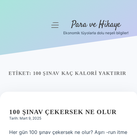
Para ve Hikaye
menüyü
aç
Ekonomik tüyolarla dolu neşeli bilgiler!
Anasayfa
Gizlilik Politikası
Yasal Uyarı
ETIKET:
100 ŞINAV KAÇ KALORI YAKTIRIR
Hakkımızda
100 ŞINAV ÇEKERSEK NE OLUR
Tarih: Mart 9, 2025
Her gün 100 şınav çekersek ne olur? Aşırı -run itme