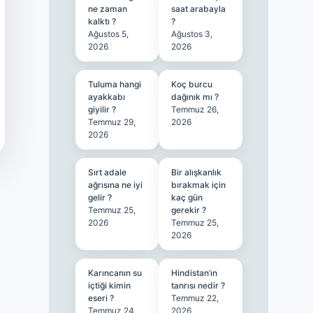
ne zaman
saat arabayla
kalktı ?
?
Ağustos 5,
Ağustos 3,
2026
2026
Tuluma hangi
Koç burcu
ayakkabı
dağınık mı ?
giyilir ?
Temmuz 26,
Temmuz 29,
2026
2026
Sırt adale
Bir alışkanlık
ağrısına ne iyi
bırakmak için
gelir ?
kaç gün
Temmuz 25,
gerekir ?
2026
Temmuz 25,
2026
Karıncanın su
Hindistan’ın
içtiği kimin
tanrısı nedir ?
eseri ?
Temmuz 22,
Temmuz 24,
2026