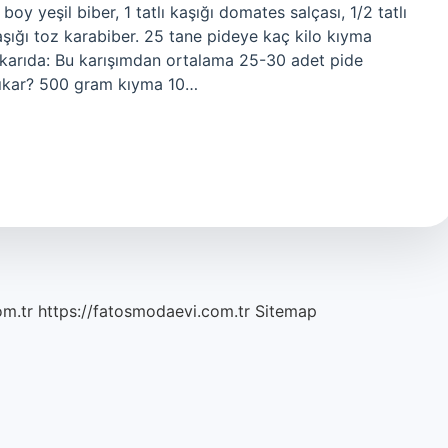
oy yeşil biber, 1 tatlı kaşığı domates salçası, 1/2 tatlı
ı kaşığı toz karabiber. 25 tane pideye kaç kilo kıyma
ukarıda: Bu karışımdan ortalama 25-30 adet pide
çıkar? 500 gram kıyma 10…
om.tr
https://fatosmodaevi.com.tr
Sitemap