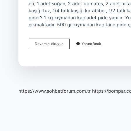
eti, 1 adet soğan, 2 adet domates, 2 adet orta b
kaşığı tuz, 1/4 tatlı kaşığı karabiber, 1/2 tatl
gider? 1 kg kıymadan kaç adet pide yapılır: Y
çıkmaktadır. 500 gr kıymadan kaç tane pide 
1
Devamını okuyun
Yorum Bırak
Kg
Kuşbaşından
Kaç
Pide
Çıkar
https://www.sohbetforum.com.tr
https://bompar.c