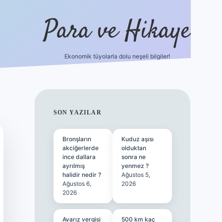
Para ve Hikaye
Ekonomik tüyolarla dolu neşeli bilgiler!
https://elexbetgiris.org/
hiltonbet g
SIDEBAR
SON YAZILAR
Bronşların
Kuduz aşısı
akciğerlerde
olduktan
ince dallara
sonra ne
ayrılmış
yenmez ?
halidir nedir ?
Ağustos 5,
Ağustos 6,
2026
2026
Avarız vergisi
500 km kaç