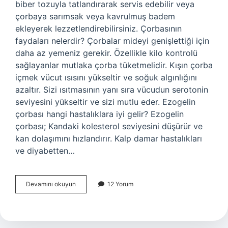
biber tozuyla tatlandırarak servis edebilir veya
çorbaya sarımsak veya kavrulmuş badem
ekleyerek lezzetlendirebilirsiniz. Çorbasının
faydaları nelerdir? Çorbalar mideyi genişlettiği için
daha az yemeniz gerekir. Özellikle kilo kontrolü
sağlayanlar mutlaka çorba tüketmelidir. Kışın çorba
içmek vücut ısısını yükseltir ve soğuk algınlığını
azaltır. Sizi ısıtmasının yanı sıra vücudun serotonin
seviyesini yükseltir ve sizi mutlu eder. Ezogelin
çorbası hangi hastalıklara iyi gelir? Ezogelin
çorbası; Kandaki kolesterol seviyesini düşürür ve
kan dolaşımını hızlandırır. Kalp damar hastalıkları
ve diyabetten…
Un
Devamını okuyun
12 Yorum
Çorbası
Neye
Iyi
Gelir