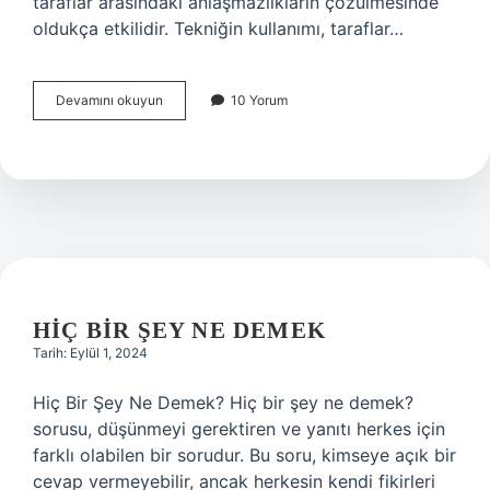
taraflar arasındaki anlaşmazlıkların çözülmesinde
oldukça etkilidir. Tekniğin kullanımı, taraflar…
Teşekkür
Devamını okuyun
10 Yorum
ederim
bilmukabele
ne
demek
HIÇ BIR ŞEY NE DEMEK
Tarih: Eylül 1, 2024
Hiç Bir Şey Ne Demek? Hiç bir şey ne demek?
sorusu, düşünmeyi gerektiren ve yanıtı herkes için
farklı olabilen bir sorudur. Bu soru, kimseye açık bir
cevap vermeyebilir, ancak herkesin kendi fikirleri