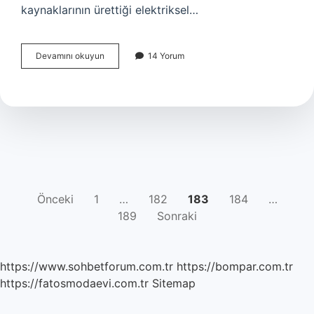
kaynaklarının ürettiği elektriksel…
Akim
Devamını okuyun
14 Yorum
nedir
TDK
YAZI
Önceki
1
…
182
183
184
…
189
Sonraki
SAYFALAMASI
https://www.sohbetforum.com.tr
https://bompar.com.tr
https://fatosmodaevi.com.tr
Sitemap