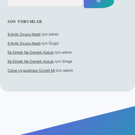
SON YORUMLAR
9 Aylık Oyunu Nedir
için
admin
9 Aylık Oyunu Nedir
için
Özgür
Ifa Etmek Ne Demek Hukuk
için
admin
Ifa Etmek Ne Demek Hukuk
için
Simge
Celse Uygulaması Ücretli Mi
için
admin
exper yeni giriş