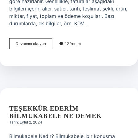
göre hazırlanır. Genellikle, faturalar aşağıdaki
bilgileri içerir: alıcı, satıcı, tarih, teslimat şekli, ürün,
miktar, fiyat, toplam ve ödeme koşulları. Bazı
durumlarda, ek bilgiler, örn. KDV…
Fatura
Devamını okuyun
12 Yorum
nedir
ne
işe
yarar
TEŞEKKÜR EDERIM
BILMUKABELE NE DEMEK
Tarih: Eylül 2, 2024
Bilmukabele Nedir? Bilmukabele, bir konuşma