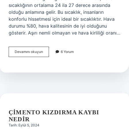
sıcaklığının ortalama 24 ila 27 derece arasında
olduğu anlamına gelir. Bu sıcaklık, insanların
konforlu hissetmesi için ideal bir sıcaklıktır. Hava
durumu %80, hava kalitesinin de iyi olduğunu
gösterir. Aşırı nemli olmayan ve hava kirliliği oranı…
Hava
Devamını okuyun
6 Yorum
durumu
%80
ne
demek
ÇIMENTO KIZDIRMA KAYBI
NEDIR
Tarih: Eylül 5, 2024