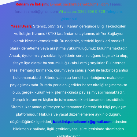
Reklam ve İletişim:
E-mail:
backlinkpaneli@gmail.com
Teams:
forumhizmeti@gmail.com
Whatsapp: 0262 606 0 726
Telegram:
@karabul
Yasal Uyarı:
Sitemiz, 5651 Sayılı Kanun gereğince Bilgi Teknolojileri
ve İletişim Kurumu (BTK) tarafından onaylanmış bir Yer Sağlayıcı
olarak hizmet vermektedir. Bu nedenle, sitedeki içerikleri proaktif
olarak denetleme veya araştırma yükümlülüğümüz bulunmamaktadır.
Ancak, üyelerimiz yazdıkları içeriklerin sorumluluğunu taşımakta olup,
siteye üye olarak bu sorumluluğu kabul etmiş sayılırlar. Bu internet
sitesi, herhangi bir marka, kurum veya şahıs şirketi ile hiçbir bağlantısı
bulunmamaktadır. Sitede yalnızca kendi hazırladığımız makaleler
paylaşılmaktadır. Burada yer alan içerikler haber niteliği taşımamakta
olup, gerçek kurum ve kişiler hakkında paylaşım yapılmamaktadır.
Gerçek kurum ve kişiler ile isim benzerlikleri tamamen tesadüfidir.
Sitemiz, kar amacı gütmeyen ve tamamen ücretsiz bir bilgi paylaşım
platformudur. Hukuka ve yasal düzenlemelere aykırı olduğunu
düşündüğünüz içerikleri,
backlinkpanelicomtr@gmail.com
adresine
bildirmeniz halinde, ilgili içerikler yasal süre içerisinde sitemizden
kaldırılacaktır.