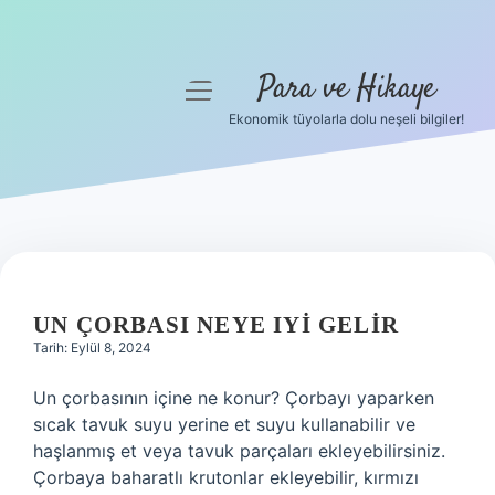
Para ve Hikaye
menüyü
aç
Ekonomik tüyolarla dolu neşeli bilgiler!
Anasayfa
Gizlilik Politikası
Yasal Uyarı
PARA
Hakkımızda
VE
UN ÇORBASI NEYE IYI GELIR
Tarih: Eylül 8, 2024
HIKAYE
Un çorbasının içine ne konur? Çorbayı yaparken
YAZILAR
sıcak tavuk suyu yerine et suyu kullanabilir ve
haşlanmış et veya tavuk parçaları ekleyebilirsiniz.
Çorbaya baharatlı krutonlar ekleyebilir, kırmızı